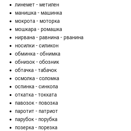
линемет - метилен
манишка - машинка
мокрота - моторка
мошкара - ромашка
нирвана - равнина - рванина
носилки - силикон
обминка - обнимка
обнизок - обозник
обтачка - табачок
осмолка - соломка
оспинка - синкопа
откатка - токката
павозок - повозка
паротит - патриот
парубок - порубка
позерка - порезка