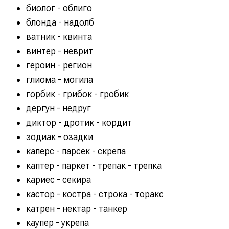
биолог - облиго
блонда - надолб
ватник - квинта
винтер - неврит
героин - регион
глиома - могила
горбик - грибок - гробик
дергун - недруг
диктор - дротик - кордит
зодиак - озадки
каперс - парсек - скрепа
каптер - паркет - трепак - трепка
кариес - секира
кастор - костра - строка - торакс
катрен - нектар - танкер
каупер - укрепа