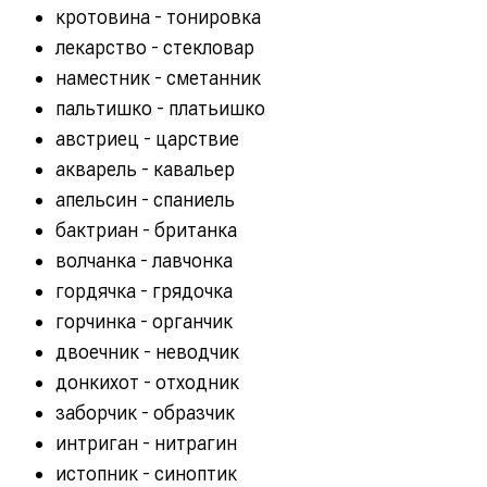
кротовина - тонировка
лекарство - стекловар
наместник - сметанник
пальтишко - платьишко
австриец - царствие
акварель - кавальер
апельсин - спаниель
бактриан - британка
волчанка - лавчонка
гордячка - грядочка
горчинка - органчик
двоечник - неводчик
донкихот - отходник
заборчик - образчик
интриган - нитрагин
истопник - синоптик