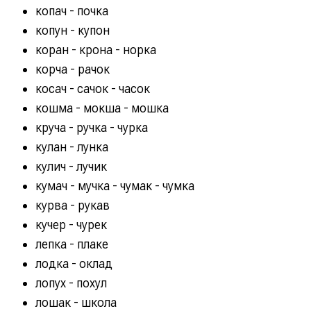
копач - почка
копун - купон
коран - крона - норка
корча - рачок
косач - сачок - часок
кошма - мокша - мошка
круча - ручка - чурка
кулан - лунка
кулич - лучик
кумач - мучка - чумак - чумка
курва - рукав
кучер - чурек
лепка - плаке
лодка - оклад
лопух - похул
лошак - школа