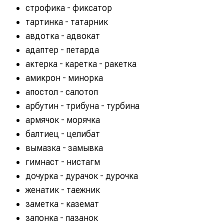
строфика - фиксатор
тартинка - татарник
авдотка - адвокат
адаптер - петарда
актерка - каретка - ракетка
амикрон - минорка
апостол - салотоп
арбутин - трибуна - турбина
армячок - морячка
балтиец - целибат
вымазка - замывка
гимнаст - нистагм
дочурка - дурачок - дурочка
женатик - таежник
заметка - каземат
запонка - пазанок