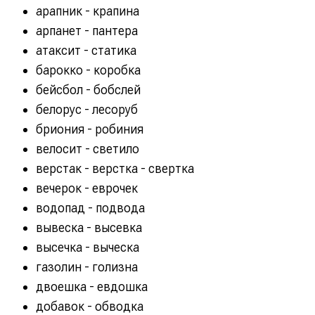
арапник - крапина
арпанет - пантера
атаксит - статика
барокко - коробка
бейсбол - бобслей
белорус - лесоруб
бриония - робиния
велосит - светило
верстак - верстка - свертка
вечерок - еврочек
водопад - подвода
вывеска - высевка
высечка - выческа
газолин - голизна
двоешка - евдошка
добавок - обводка