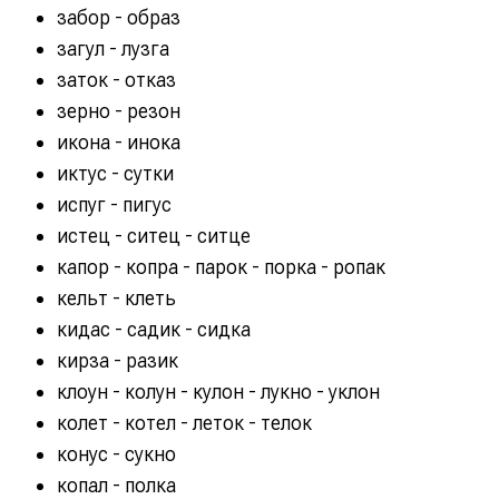
забор - образ
загул - лузга
заток - отказ
зерно - резон
икона - инока
иктус - сутки
испуг - пигус
истец - ситец - ситце
капор - копра - парок - порка - ропак
кельт - клеть
кидас - садик - сидка
кирза - разик
клоун - колун - кулон - лукно - уклон
колет - котел - леток - телок
конус - сукно
копал - полка