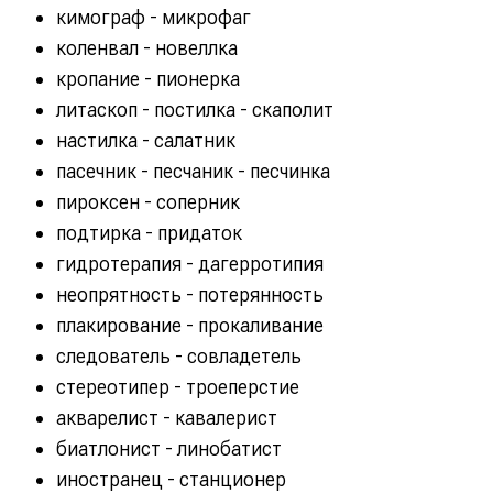
кимограф - микрофаг
коленвал - новеллка
кропание - пионерка
литаскоп - постилка - скаполит
настилка - салатник
пасечник - песчаник - песчинка
пироксен - соперник
подтирка - придаток
гидротерапия - дагерротипия
неопрятность - потерянность
плакирование - прокаливание
следователь - совладетель
стереотипер - троеперстие
акварелист - кавалерист
биатлонист - линобатист
иностранец - станционер