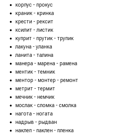
корпус - прокус
краник - кринка
крести - рексит
ксилит - листик
куприт - прутик - трупик
лакуна - уланка
ланита - талина
манера - марена - рамена
ментик - темник
ментор - монтер - ремонт
метрит - термит
мечник - немчик
мослак - сломка - смолка
нагота - ногата
надрыв - рыдван
наклеп - паклен - пленка