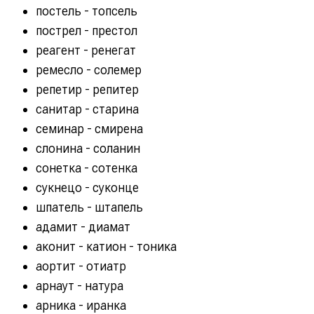
постель - топсель
пострел - престол
реагент - ренегат
ремесло - солемер
репетир - репитер
санитар - старина
семинар - смирена
слонина - соланин
сонетка - сотенка
сукнецо - суконце
шпатель - штапель
адамит - диамат
аконит - катион - тоника
аортит - отиатр
арнаут - натура
арника - иранка