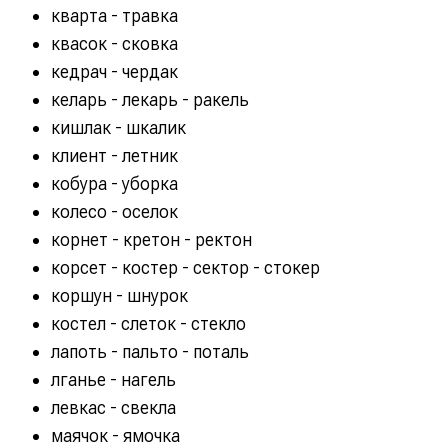
кварта - травка
квасок - сковка
кедрач - чердак
келарь - лекарь - ракель
кишлак - шкалик
клиент - летник
кобура - уборка
колесо - оселок
корнет - кретон - ректон
корсет - костер - сектор - стокер
коршун - шнурок
костел - слеток - стекло
лапоть - пальто - поталь
лганье - нагель
левкас - свекла
маячок - ямочка