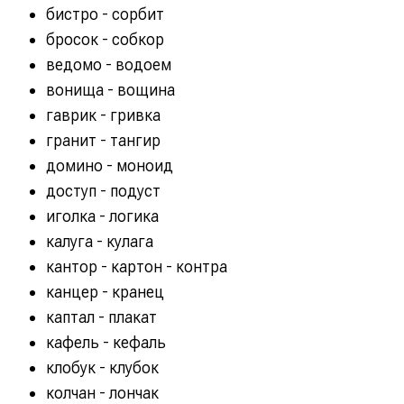
бистро - сорбит
бросок - собкор
ведомо - водоем
вонища - вощина
гаврик - гривка
гранит - тангир
домино - моноид
доступ - подуст
иголка - логика
калуга - кулага
кантор - картон - контра
канцер - кранец
каптал - плакат
кафель - кефаль
клобук - клубок
колчан - лончак