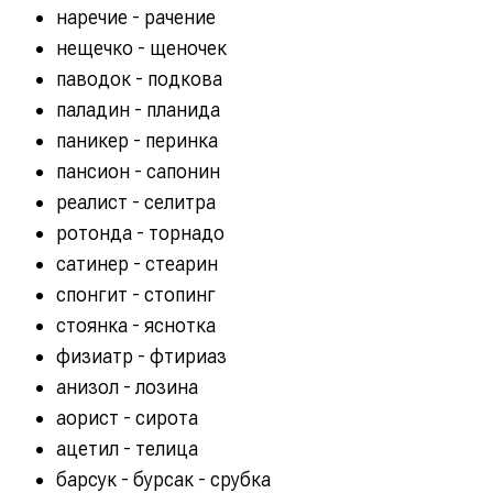
наречие - рачение
нещечко - щеночек
паводок - подкова
паладин - планида
паникер - перинка
пансион - сапонин
реалист - селитра
ротонда - торнадо
сатинер - стеарин
спонгит - стопинг
стоянка - яснотка
физиатр - фтириаз
анизол - лозина
аорист - сирота
ацетил - телица
барсук - бурсак - срубка