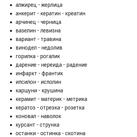
алжирец - жерлица
анкерит - кератин - креатин
арчинец - черница
вазелин - левизна
вариант - травина
винодел - недолив
горилка - рогалик
дарение - нереида - радение
инфаркт - франтик
ипсилон - исполин
каршуни - крушина
керамит - материк - метрика
кератоз - отрезка - розетка
коновал - наволок
курсант - струнка
останки - остинка - скотина