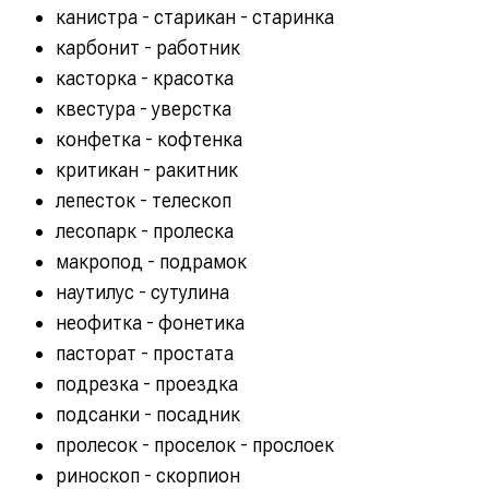
канистра - старикан - старинка
карбонит - работник
касторка - красотка
квестура - уверстка
конфетка - кофтенка
критикан - ракитник
лепесток - телескоп
лесопарк - пролеска
макропод - подрамок
наутилус - сутулина
неофитка - фонетика
пасторат - простата
подрезка - проездка
подсанки - посадник
пролесок - проселок - прослоек
риноскоп - скорпион