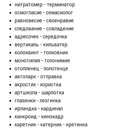
нитратомер - терминатор
осмогласие - семасиолог
равновесие - своенравие
следование - совладение
адресочек - середочка
вертикаль - кильватер
колоквинт - толковник
монотипия - топонимия
отопленец - полотенце
автопарк - отправка
акростих - хористка
артшкола - шарлотка
глазенки - лезгинка
ирландка - кардинал
канкроид - кинокадр
каретник - катерник - кретинка