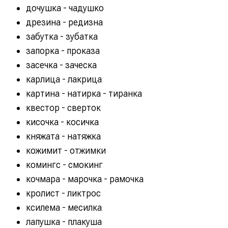
дочушка - чадушко
дрезина - редизна
забутка - зубатка
запорка - проказа
засечка - заческа
карлица - лакрица
картина - натирка - тиранка
квестор - сверток
кисочка - косичка
княжата - натяжка
кожимит - отжимки
комингс - смокинг
кочмара - марочка - рамочка
кролист - ликтрос
ксилема - месилка
лапушка - плакуша