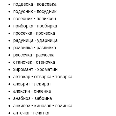
подвеска - подсевка
подусник - посудник
полесник - поликсен
приборка - пробирка
просечка - проческа
радуница - ударница
развилка - разливка
рассечка - расческа
станочек - стеночка
хиромант - хроматин
автокар - отварка - товарка
алеврит - левират
алексин - силенка
анабиоз - забоина
анкилоз - кинозал - лозинка
аптечка - печатка