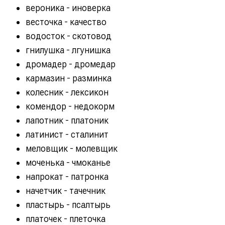
вероника - иноверка
весточка - качество
водосток - скотовод
гнилушка - лгунишка
дромадер - дромедар
кармазин - разминка
колесник - лексикон
комендор - недокорм
лапотник - платоник
латинист - сталинит
меловщик - молевщик
моченька - чмоканье
напрокат - патронка
начетчик - тачечник
пластырь - псалтырь
платочек - плеточка