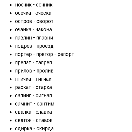
носчик - сочник
осечка - оческа
остров - сворот
очанка - чакона
павлин - плавни
подрез - проезд
портер - претор - репорт
прелат - талреп
прилов - пролив
птичка - типчак
раскат - старка
салинг - сигнал
самнит - сантим
свалка - славка
сваток - ставок
сдирка - скирда