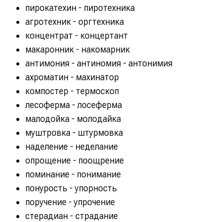
пирокатехин - пиротехника
агротехник - оргтехника
концентрат - концертант
макаронник - накомарник
антимония - антиномия - антонимия
ахроматин - махинатор
компостер - термоскоп
лесоферма - лосеферма
малодойка - молодайка
муштровка - штурмовка
наделение - неделание
опрощение - поощрение
поминание - понимание
понурость - упорность
поручение - упрочение
стерадиан - страдание