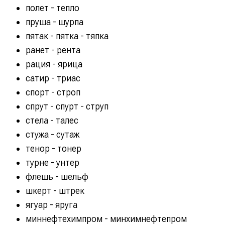
полет - тепло
пруша - шурпа
пятак - пятка - тяпка
ранет - рента
рация - ярица
сатир - триас
спорт - строп
спрут - спурт - струп
стела - талес
стужа - сутаж
тенор - тонер
турне - унтер
флешь - шельф
шкерт - штрек
ягуар - яруга
миннефтехимпром - минхимнефтепром