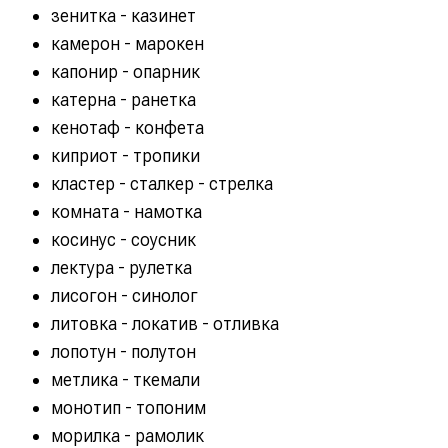
зенитка - казинет
камерон - марокен
капонир - опарник
катерна - ранетка
кенотаф - конфета
киприот - тропики
кластер - сталкер - стрелка
комната - намотка
косинус - соусник
лектура - рулетка
лисогон - синолог
литовка - локатив - отливка
лопотун - полутон
метлика - ткемали
монотип - топоним
морилка - рамолик