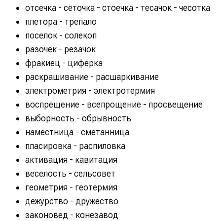
отсечка - сеточка - стоечка - тесачок - чесотка
плетора - трепало
поселок - солекоп
разочек - резачок
фракиец - циферка
раскрашивание - расшаркивание
электрометрия - электротермия
воспрещение - всепрощение - просвещение
выборность - обрывность
наместница - сметанница
пласировка - распиловка
активация - кавитация
веселость - сельсовет
геометрия - геотермия
дежурство - дружество
законовед - конезавод