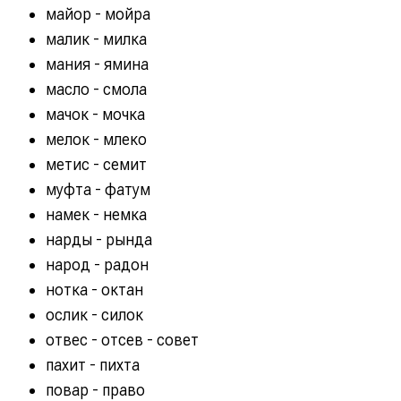
майор - мойра
малик - милка
мания - ямина
масло - смола
мачок - мочка
мелок - млеко
метис - семит
муфта - фатум
намек - немка
нарды - рында
народ - радон
нотка - октан
ослик - силок
отвес - отсев - совет
пахит - пихта
повар - право