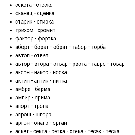
секста - стеска
сканец - сценка
старик - стирка
трихом - хромит
фактор - фортка
аборт - борат - обрат - табор - торба
автол - отвал
автор - втора - отвар - рвота - тавро - товар
аксон - накос - носка
актин - антик - нитка
амбре - берма
ампир - прима
апорт - тропа
апрош - шпора
аргон - онагр - орган
аскет - секта - сетка - стека - тесак - теска