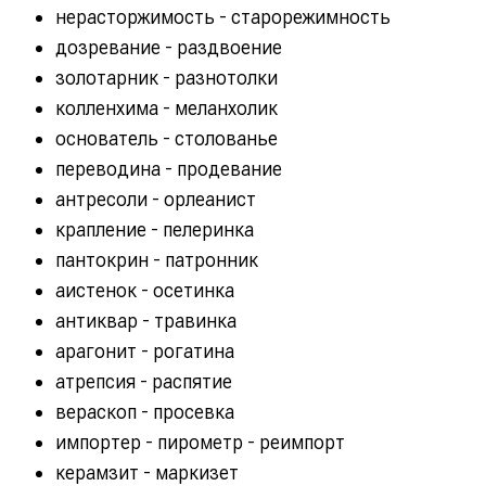
нерасторжимость - старорежимность
дозревание - раздвоение
золотарник - разнотолки
колленхима - меланхолик
основатель - столованье
переводина - продевание
антресоли - орлеанист
крапление - пелеринка
пантокрин - патронник
аистенок - осетинка
антиквар - травинка
арагонит - рогатина
атрепсия - распятие
вераскоп - просевка
импортер - пирометр - реимпорт
керамзит - маркизет