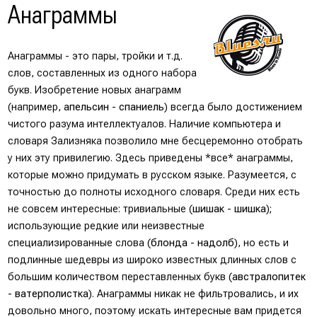
Анаграммы
Анаграммы - это пары, тройки и т.д.
слов, составленных из одного набора
букв. Изобретение новых анаграмм
(например,
апельсин - спаниель
) всегда было достижением
чистого разума интеллектуалов. Наличие компьютера и
словаря Зализняка позволило мне бесцеремонно отобрать
у них эту привилегию. Здесь приведены *все* анаграммы,
которые можно придумать в русском языке. Разумеется, с
точностью до полноты исходного словаря. Среди них есть
не совсем интересные: тривиальные (
шишак - шишка
);
использующие редкие или неизвестные
специализированные слова (
блонда - надолб
), но есть и
подлинные шедевры из широко известных длинных слов с
большим количеством переставленных букв (
австралопитек
- ватерполистка
). Анаграммы никак не фильтровались, и их
довольно много, поэтому искать интересные вам придется