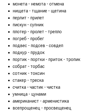
монета - немота - отмена
нищета - тщание - щетина
перлит - прилет
пискун - супник
плотер - пролет - трепло
погреб - пробег
подвес - подсев - совдеп
подкур - прудок
портик - портки - приток - тропик
собрат - торбас
сотник - токсин
стакер - треска
считка - частик - чистка
умница - цунами
американист - арменистика
всепрощенец - просвещенец