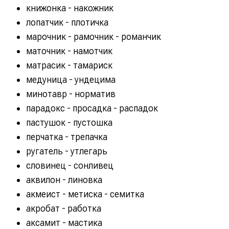
книжонка - накожник
лопатчик - плотичка
марочник - рамочник - романчик
маточник - намотчик
матрасик - тамариск
медуница - ундецима
минотавр - норматив
парадокс - просадка - распадок
пастушок - пустошка
перчатка - трепачка
ругатель - утлегарь
словинец - сонливец
аквилон - линовка
акмеист - метиска - семитка
акробат - работка
аксамит - мастика